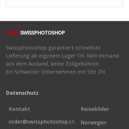
ÜBER
SWISSPHOTOSHOP
Swissphotoshop garantiert schnellste
Lieferung ab eigenem Lager CH. Kein Versand
aus dem Ausland, keine Zollgebühren.
Ein Schweizer Unternehmen mit Sitz ZH
Datenschutz
Kontakt
Reisebilder
order@swissphotoshop.c
h
Norwegen