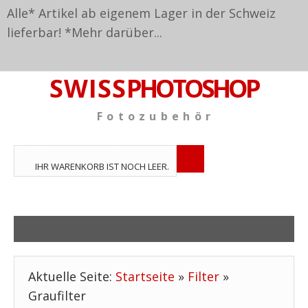
Alle* Artikel ab eigenem Lager in der Schweiz
lieferbar! *
Mehr darüber...
S W I S S
PHOTOSHOP
F o t o z u b e h ö r
TPL_VMT_SHOPPING_CART_LABEL
IHR WARENKORB IST NOCH LEER.
Aktuelle Seite:
Startseite
»
Filter
»
Graufilter