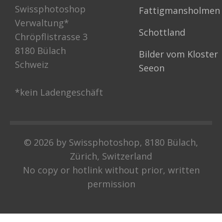
Swissphotoshop
Fattigmansholmen
Verwaltung*
Schottland
Chröpflistrasse 3
8180 Bülach
Bilder vom Kloster
Schweiz
Seeon
*kein Ladengeschäft
© 2026 by Swissphotoshop, 8180 Bülach,
Zürich, Switzerland
No copy or hotlink without prior, written
permission