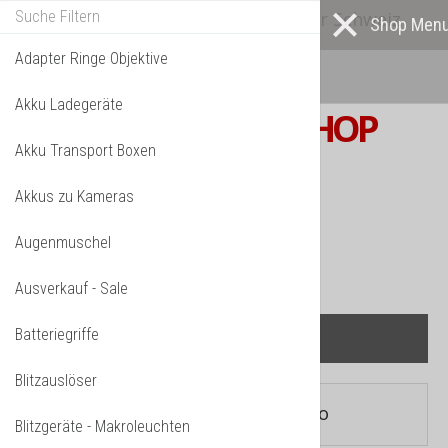
Alle* Artikel ab eigenem Lager in der Schweiz
lieferbar! *
Mehr darüber...
Adapter Ringe Objektive
Akku Ladegeräte
S W I S S
PHOTOSHOP
Akku Transport Boxen
F o t o z u b e h ö r
Akkus zu Kameras
TPL_VMT_SHOPPING_CART_LABEL
IHR WARENKORB IST NOCH LEER.
Augenmuschel
Ausverkauf - Sale
Batteriegriffe
Blitzauslöser
Aktuelle Seite:
Startseite
»
Studio
Blitzgeräte - Makroleuchten