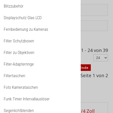
Blitzzubehör
Displayschutz Glas LCD
Fernbedienung zu Kameras
Sortiert nach
Filter Schutzboxen
Produkt Verkäufe -/+
Ergebnisse 1 - 24 von 39
Filter zu Objektiven
Filter-Adapterringe
Start
Zurück
1
2
Weiter
Ende
Seite 1 von 2
Filtertaschen
Foto Kamerataschen
Studio Ausstattung
Funk Timer Intervallauslöser
Gegenlichtblenden