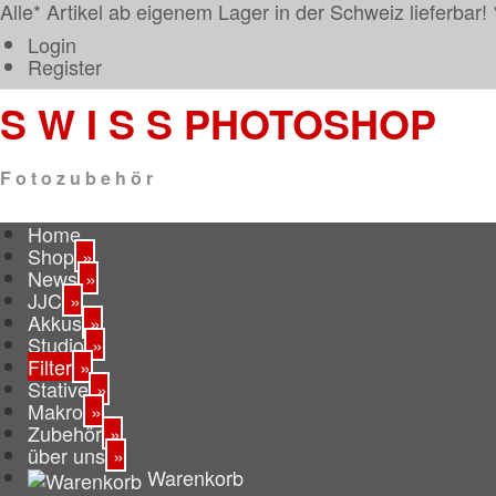
Alle* Artikel ab eigenem Lager in der Schweiz lieferbar! 
Login
Register
S W I S S
PHOTOSHOP
F o t o z u b e h ö r
Home
Shop
»
News
»
JJC
»
Akkus
»
Studio
»
Filter
»
Stative
»
Makro
»
Zubehör
»
über uns
»
Warenkorb