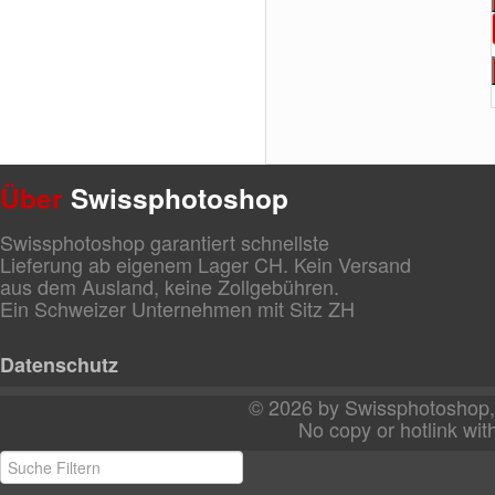
Über
Swissphotoshop
Swissphotoshop garantiert schnellste
Lieferung ab eigenem Lager CH. Kein Versand
aus dem Ausland, keine Zollgebühren.
Ein Schweizer Unternehmen mit Sitz ZH
Datenschutz
© 2026 by Swissphotoshop, 
No copy or hotlink with