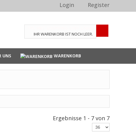
Login
Register
TPL_VMT_SHOPPING_CART_LABEL
IHR WARENKORB IST NOCH LEER.
R UNS
WARENKORB
Ergebnisse 1 - 7 von 7