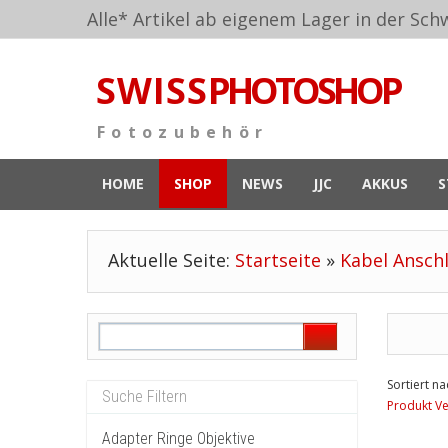
Alle* Artikel ab eigenem Lager in der Schw
S W I S S
PHOTOSHOP
F o t o z u b e h ö r
HOME
SHOP
NEWS
JJC
AKKUS
S
Aktuelle Seite:
Startseite
»
Kabel Ansch
Sortiert na
Produkt Ve
Adapter Ringe Objektive