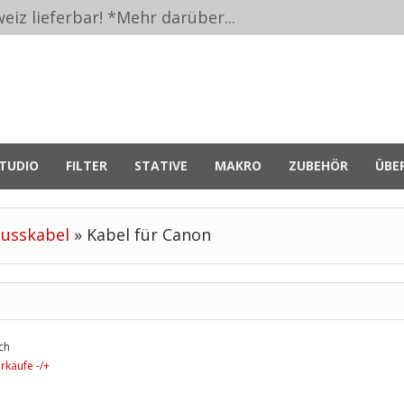
eiz lieferbar! *
Mehr darüber...
TUDIO
FILTER
STATIVE
MAKRO
ZUBEHÖR
ÜBE
lusskabel
»
Kabel für Canon
ch
rkäufe -/+