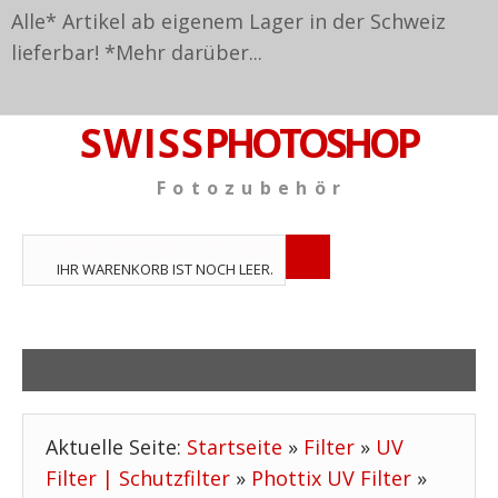
Alle* Artikel ab eigenem Lager in der Schweiz
lieferbar! *
Mehr darüber...
S W I S S
PHOTOSHOP
F o t o z u b e h ö r
TPL_VMT_SHOPPING_CART_LABEL
IHR WARENKORB IST NOCH LEER.
Aktuelle Seite:
Startseite
»
Filter
»
UV
Filter | Schutzfilter
»
Phottix UV Filter
»