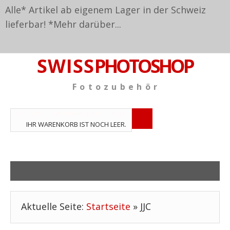
Alle* Artikel ab eigenem Lager in der Schweiz
lieferbar! *
Mehr darüber...
S W I S S
PHOTOSHOP
F o t o z u b e h ö r
TPL_VMT_SHOPPING_CART_LABEL
IHR WARENKORB IST NOCH LEER.
Aktuelle Seite:
Startseite
»
JJC