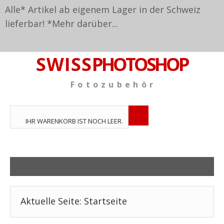
Alle* Artikel ab eigenem Lager in der Schweiz
lieferbar! *
Mehr darüber...
S W I S S
PHOTOSHOP
F o t o z u b e h ö r
TPL_VMT_SHOPPING_CART_LABEL
IHR WARENKORB IST NOCH LEER.
Aktuelle Seite:
Startseite