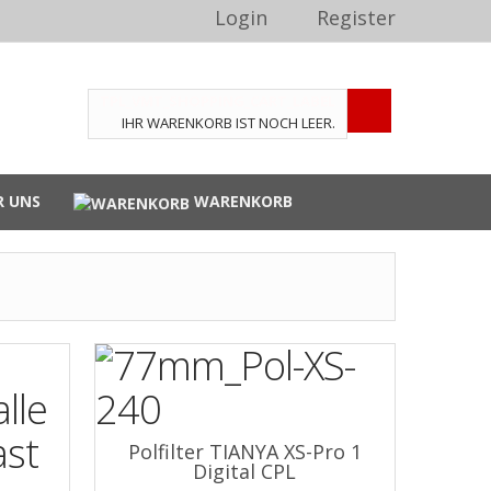
Login
Register
TPL_VMT_SHOPPING_CART_LABEL
IHR WARENKORB IST NOCH LEER.
R UNS
WARENKORB
Polfilter TIANYA XS-Pro 1
Digital CPL