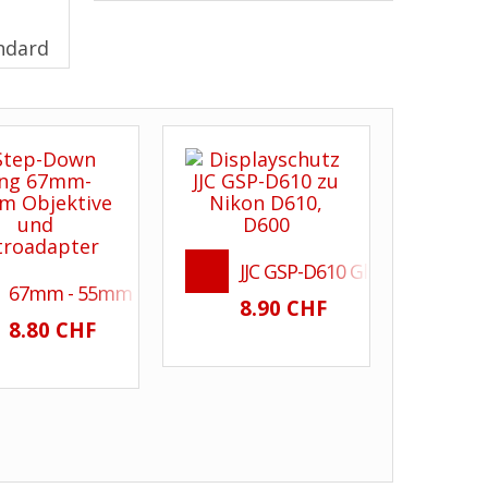
andard
JJC GSP-D610 Glas Displaysch
67mm - 55mm Step Down Ring - Verkleinerungsring für Fo
8.90 CHF
8.80 CHF
7 ersetzt HB-57 für Nikon AF-S Nikkor 55-300mm f/4.5-5.6G