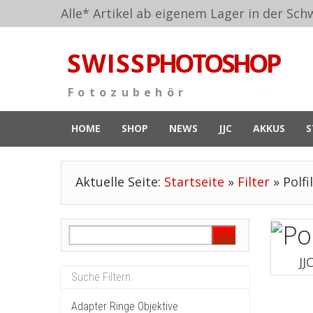
Alle* Artikel ab eigenem Lager in der Schw
S W I S S
PHOTOSHOP
F o t o z u b e h ö r
HOME
SHOP
NEWS
JJC
AKKUS
S
Aktuelle Seite:
Startseite
»
Filter
»
Polfi
JJ
Adapter Ringe Objektive