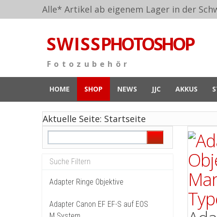
Alle* Artikel ab eigenem Lager in der Schw
S W I S S
PHOTOSHOP
F o t o z u b e h ö r
HOME
SHOP
NEWS
JJC
AKKUS
S
Aktuelle Seite:
Startseite
Adapter Ringe Objektive
Adapter Canon EF EF-S auf EOS
M System