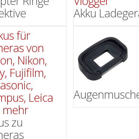
pter Ringe
ektive
Akku Ladeger
Augenmusche
us zu
eras