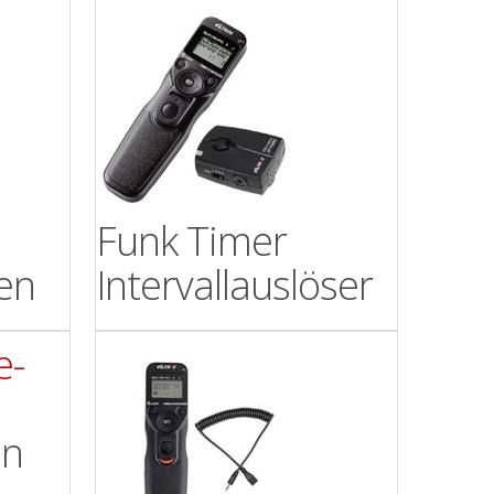
Funk Timer
en
Intervallauslöser
en