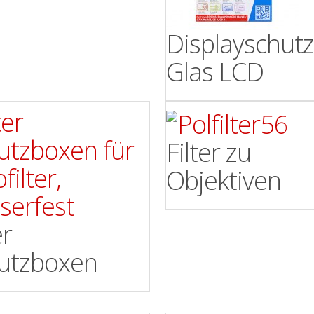
Displayschut
Glas LCD
Filter zu
Objektiven
er
utzboxen