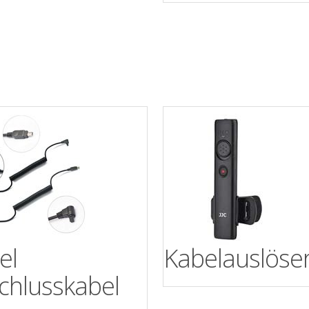
el
Kabelauslöse
chlusskabel